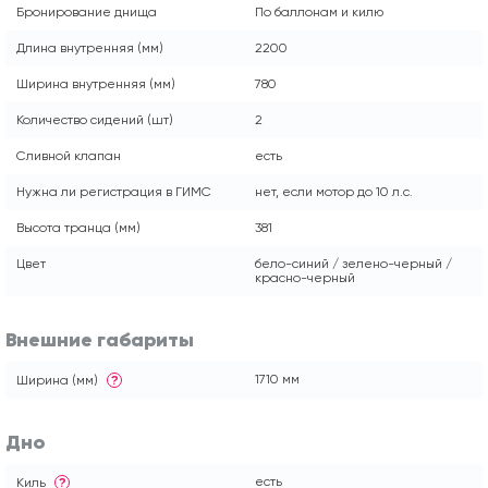
Бронирование днища
По баллонам и килю
Длина внутренняя (мм)
2200
Ширина внутренняя (мм)
780
Количество сидений (шт)
2
Сливной клапан
есть
Нужна ли регистрация в ГИМС
нет, если мотор до 10 л.с.
Высота транца (мм)
381
Цвет
бело-синий / зелено-черный /
красно-черный
Внешние габариты
1710 мм
Ширина (мм)
?
Дно
есть
Киль
?