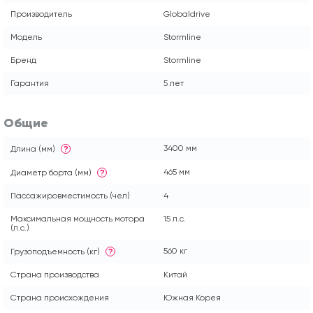
Производитель
Globaldrive
Модель
Stormline
Бренд
Stormline
Гарантия
5 лет
Общие
3400 мм
Длина (мм)
?
465 мм
Диаметр борта (мм)
?
Пассажировместимость (чел)
4
Максимальная мощность мотора
15 л.с.
(л.с.)
560 кг
Грузоподъемность (кг)
?
Страна производства
Китай
Страна происхождения
Южная Корея