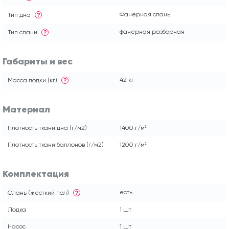
Фанерная слань
Тип дна
?
фанерная разборная
Тип слани
?
Габариты и вес
42 кг
Масса лодки (кг)
?
Материал
Плотность ткани дна (г/м2)
1400 г/м²
Плотность ткани баллонов (г/м2)
1200 г/м²
Комплектация
есть
Слань (жесткий пол)
?
Лодка
1 шт
Насос
1 шт