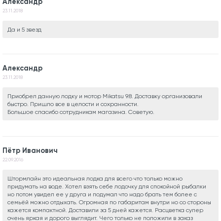
Александр
23.11.2018
Да и 5 звезд
Александр
23.11.2018
Приобрел данную лодку и мотор Mikatsu 9.8. Доставку организовали
быстро. Пришло все в целости и сохранности.
Большое спасибо сотрудникам магазина. Советую.
Пётр Иванович
22.09.2016
Штормлайн это идеальная лодка для всего что только можно
придумать на воде. Хотел взять себе лодочку для спокойной рыбалки
но потом увидел ее у друга и подумал что надо брать тем более с
семьёй можно отдыхать. Огромная по габаритам внутри но со стороны
кажется компактной. Доставили за 5 дней кажется. Расцветка супер
очень яркая и дорого выглядит. Чего только не положили в заказ