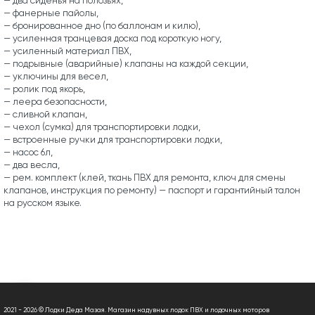
— два сиденья на полозьях,
— фанерные пайолы,
— бронированное дно (по баллонам и килю),
— усиленная транцевая доска под короткую ногу,
— усиленный материал ПВХ,
— подрывные (аварийные) клапаны на каждой секции,
— уключины для весел,
— ролик под якорь,
— леера безопасности,
— сливной клапан,
— чехол (сумка) для транспортировки лодки,
— встроенные ручки для транспортировки лодки,
— насос 6л,
— два весла,
— рем. комплект (клей, ткань ПВХ для ремонта, ключ для смены
клапанов, инструкция по ремонту) — паспорт и гарантийный талон
на русском языке.
2021 - 2026 © Лодки Деда Мазая. Магазин надувных лодок ПВХ и лодочных моторов