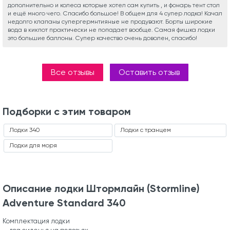
дополнительно и колеса которые хотел сам купить , и фонарь тент стол
и ещё много чего. Спасибо большое! В общем для 4 супер лодка! Качал
недолго клапаны супергермнтияные не продувают. Борты широкие
вода в кикпот практически не попадает вообще. Самая фишка лодки
это большие баллоны. Супер качество очень доволен, спасибо!
Все отзывы
Оставить отзыв
Подборки с этим товаром
Лодки 340
Лодки с транцем
Лодки для моря
Описание лодки Штормлайн (Stormline)
Adventure Standard 340
Комплектация лодки