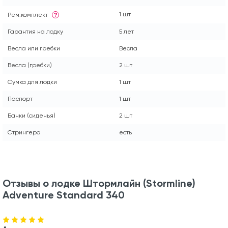
1 шт
Рем.комплект
?
Гарантия на лодку
5 лет
Весла или гребки
Весла
Весла (гребки)
2 шт
Сумка для лодки
1 шт
Паспорт
1 шт
Банки (сиденья)
2 шт
Стрингера
есть
Отзывы о лодке Штормлайн (Stormline)
Adventure Standard 340