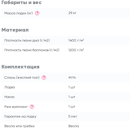
Габариты и вес
29 кг
Масса лодки (кг)
?
Материал
Плотность ткани дна (г/м2)
1400 г/м²
Плотность ткани баллонов (г/м2)
1200 г/м²
Комплектация
есть
Слань (жесткий пол)
?
Лодка
1 шт
Насос
1 шт
1 шт
Рем.комплект
?
Гарантия на лодку
5 лет
Весла или гребки
Весла