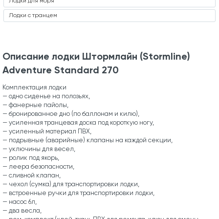
Лодки для моря
Лодки с транцем
Описание лодки Штормлайн (Stormline)
Adventure Standard 270
Комплектация лодки
— одно сиденье на полозьях,
— фанерные пайолы,
— бронированное дно (по баллонам и килю),
— усиленная транцевая доска под короткую ногу,
— усиленный материал ПВХ,
— подрывные (аварийные) клапаны на каждой секции,
— уключины для весел,
— ролик под якорь,
— леера безопасности,
— сливной клапан,
— чехол (сумка) для транспортировки лодки,
— встроенные ручки для транспортировки лодки,
— насос 6л,
— два весла,