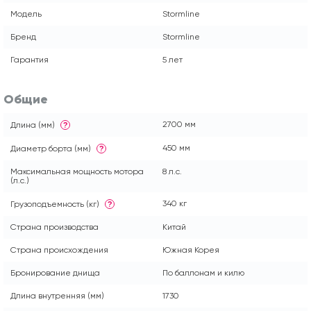
Модель
Stormline
Бренд
Stormline
Гарантия
5 лет
Общие
2700 мм
Длина (мм)
?
450 мм
Диаметр борта (мм)
?
Максимальная мощность мотора
8 л.с.
(л.с.)
340 кг
Грузоподъемность (кг)
?
Страна производства
Китай
Страна происхождения
Южная Корея
Бронирование днища
По баллонам и килю
Длина внутренняя (мм)
1730