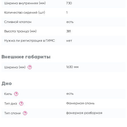
Ширина внутренняя (мм)
730
Количество сидений (шт)
1
Сливной клапан
есть
Высота транца (мм)
381
Нужна ли регистрация в ГИМС
нет
Внешние габариты
1630 мм
Ширина (мм)
?
Дно
есть
Киль
?
Фанерная слань
Тип дна
?
фанерная разборная
Тип слани
?