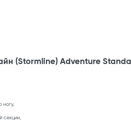
н (Stormline) Adventure Standa
 ногу,
й секции,