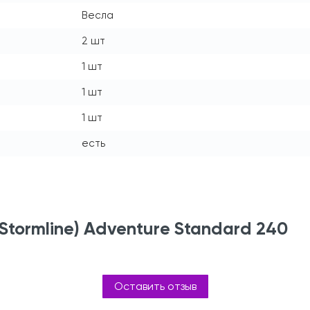
Весла
2 шт
1 шт
1 шт
1 шт
есть
tormline) Adventure Standard 240
Оставить отзыв