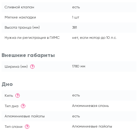
Сливной клапан
есть
Мягкие накладки
1 шт
Высота транца (мм)
381
Нужна ли регистрация в ГИМС
нет, если мотор до 10 л.с.
Внешние габариты
1780 мм
Ширина (мм)
?
Дно
есть
Киль
?
Алюминиевая слань
Тип дна
?
Алюминиевые пайолы
есть
Алюминиевые пайолы
Тип слани
?