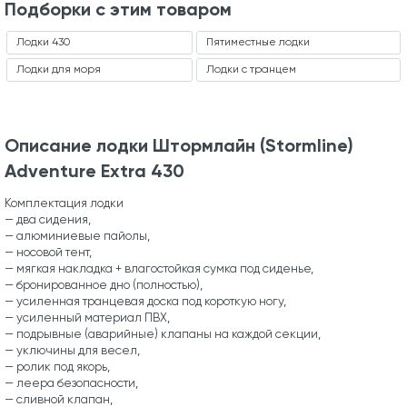
Подборки с этим товаром
Лодки 430
Пятиместные лодки
Лодки для моря
Лодки с транцем
Описание лодки Штормлайн (Stormline)
Adventure Extra 430
Комплектация лодки
— два сидения,
— алюминиевые пайолы,
— носовой тент,
— мягкая накладка + влагостойкая сумка под сиденье,
— бронированное дно (полностью),
— усиленная транцевая доска под короткую ногу,
— усиленный материал ПВХ,
— подрывные (аварийные) клапаны на каждой секции,
— уключины для весел,
— ролик под якорь,
— леера безопасности,
— сливной клапан,