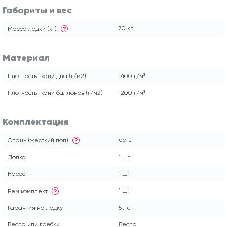
Габариты и вес
70 кг
Масса лодки (кг)
?
Материал
Плотность ткани дна (г/м2)
1400 г/м²
Плотность ткани баллонов (г/м2)
1200 г/м²
Комплектация
есть
Слань (жесткий пол)
?
Лодка
1 шт
Насос
1 шт
1 шт
Рем.комплект
?
Гарантия на лодку
5 лет
Весла или гребки
Весла