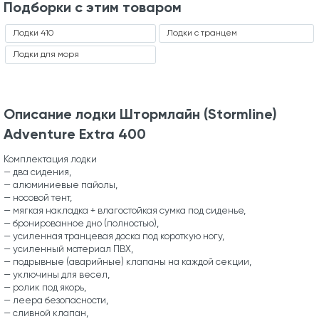
Подборки с этим товаром
Лодки 410
Лодки с транцем
Лодки для моря
Описание лодки Штормлайн (Stormline)
Adventure Extra 400
Комплектация лодки
— два сидения,
— алюминиевые пайолы,
— носовой тент,
— мягкая накладка + влагостойкая сумка под сиденье,
— бронированное дно (полностью),
— усиленная транцевая доска под короткую ногу,
— усиленный материал ПВХ,
— подрывные (аварийные) клапаны на каждой секции,
— уключины для весел,
— ролик под якорь,
— леера безопасности,
— сливной клапан,