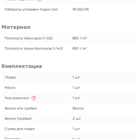
Габариты упаковки лодки (см)
90x50x35
Материал
Плотность ткани дна (г/м2)
850 г/м²
Плотность ткани баллонов (г/м2)
850 г/м²
Комплектация
Лодка
1 шт
Насос
1 шт
1 шт
Рем.комплект
?
Весла или гребки
Весла
Весла (гребки)
2 шт
Сумка для лодки
1 шт