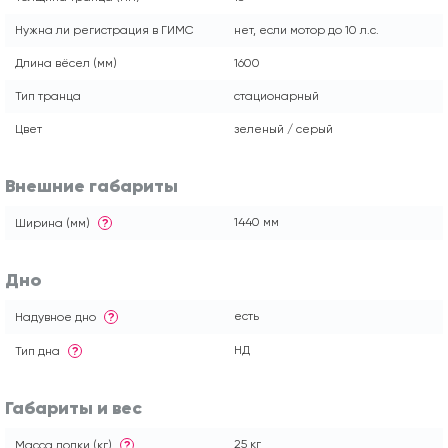
Нужна ли регистрация в ГИМС
нет, если мотор до 10 л.с.
Длина вёсел (мм)
1600
Тип транца
стационарный
Цвет
зеленый / серый
Внешние габариты
1440 мм
Ширина (мм)
?
Дно
есть
Надувное дно
?
НД
Тип дна
?
Габариты и вес
25 кг
Масса лодки (кг)
?