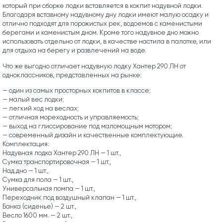
который при сборке лодки вставляется в кокпит надувной лодки.
Благодаря вставному надувному дну лодки имеют малую осадку и
отлично подходят для порожистых рек, водоемов с каменистыми
берегами и каменистым дном. Кроме того надувное дно можно
использовать отдельно от лодки, в качестве настила в палатке, или
для отдыха на берегу и развлечений на воде.
Что же выгодно отличает надувную лодку Хантер 290 ЛН от
одноклассников, представленных на рынке:
— один из самых просторных кокпитов в классе;
— малый вес лодки;
— легкий ход на веслах;
— отличная мореходность и управляемость;
— выход на глиссирование под маломощным мотором;
— современный дизайн и качественные комплектующие.
Комплектация:
Надувная лодка Хантер 290 ЛН — 1 шт.,
Сумка транспортировочная — 1 шт.,
Над.дно — 1 шт.,
Сумка для пола — 1 шт.,
Универсальная помпа — 1 шт.,
Переходник под воздушный клапан — 1 шт.,
Банка (сиденье) — 2 шт.,
Весло 1600 мм. — 2 шт.,