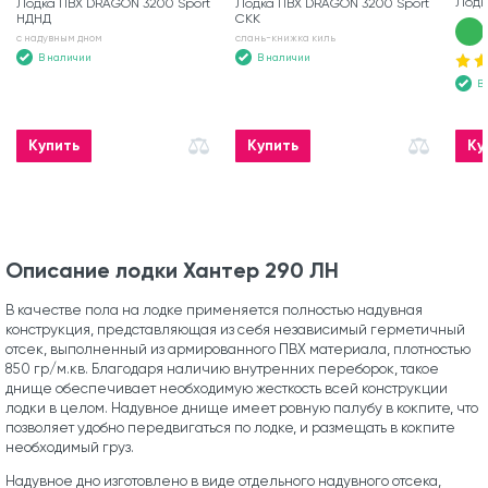
Лодк
Лодка ПВХ DRAGON 3200 Sport
Лодка ПВХ DRAGON 3200 Sport
НДНД
СКК
с надувным дном
слань-книжка киль
В наличии
В наличии
В
Купить
Купить
Ку
Описание лодки Хантер 290 ЛН
В качестве пола на лодке применяется полностью надувная
конструкция, представляющая из себя независимый герметичный
отсек, выполненный из армированного ПВХ материала, плотностью
850 гр/м.кв. Благодаря наличию внутренних переборок, такое
днище обеспечивает необходимую жесткость всей конструкции
лодки в целом. Надувное днище имеет ровную палубу в кокпите, что
позволяет удобно передвигаться по лодке, и размещать в кокпите
необходимый груз.
Надувное дно изготовлено в виде отдельного надувного отсека,