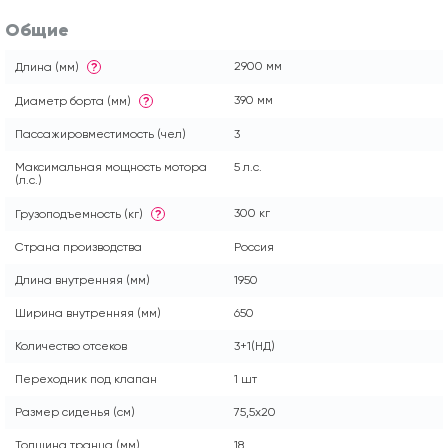
Общие
2900 мм
Длина (мм)
?
390 мм
Диаметр борта (мм)
?
Пассажировместимость (чел)
3
Максимальная мощность мотора
5 л.с.
(л.с.)
300 кг
Грузоподъемность (кг)
?
Страна производства
Россия
Длина внутренняя (мм)
1950
Ширина внутренняя (мм)
650
Количество отсеков
3+1(НД)
Переходник под клапан
1 шт
Размер сиденья (см)
75,5x20
Толщина транца (мм)
18