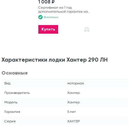
1 008 ₽
Сертификат на 1 год
дополнительной гарантии на
моторную лодку
В наличии
Купить
Характеристики лодки Хантер 290 ЛН
Основные
Вид
моторная
Производитель
Хантер
Модель
Хантер
Гарантия
5 лет
Серия
ХАНТЕР