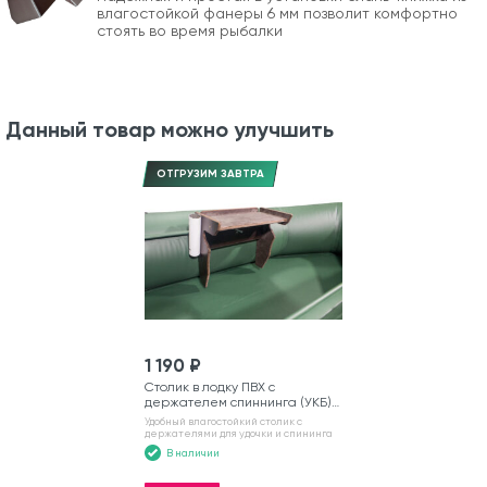
влагостойкой фанеры 6 мм позволит комфортно
стоять во время рыбалки
Данный товар можно улучшить
ОТГРУЗИМ ЗАВТРА
1 190 ₽
Столик в лодку ПВХ с
держателем спиннинга (УКБ)
№6
Удобный влагостойкий столик с
держателями для удочки и спининга
В наличии