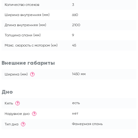
Количество отсеков
3
Ширина внутренняя (мм)
660
Длина внутренняя (мм)
2100
Толщина слани (мм)
9
Макс. скорость с мотором (км)
45
Внешние габариты
1450 мм
Ширина (мм)
?
Дно
есть
Киль
?
нет
Надувное дно
?
Фанерная слань
Тип дна
?