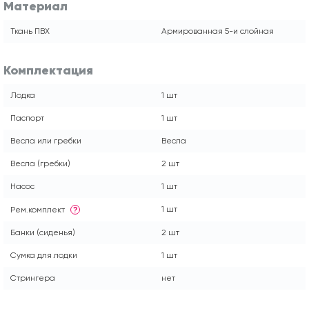
Материал
Ткань ПВХ
Армированная 5-и слойная
Комплектация
Лодка
1 шт
Паспорт
1 шт
Весла или гребки
Весла
Весла (гребки)
2 шт
Насос
1 шт
1 шт
Рем.комплект
?
Банки (сиденья)
2 шт
Сумка для лодки
1 шт
Стрингера
нет