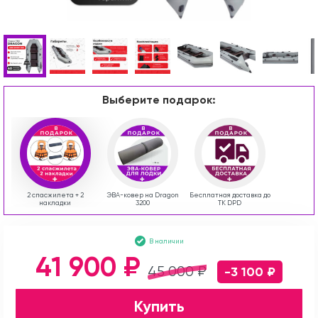
Выберите подарок:
2 спасжилета + 2
ЭВА-ковер на Dragon
Бесплатная доставка до
накладки
3200
ТК DPD
В наличии
41 900 ₽
45 000 ₽
-3 100 ₽
Купить