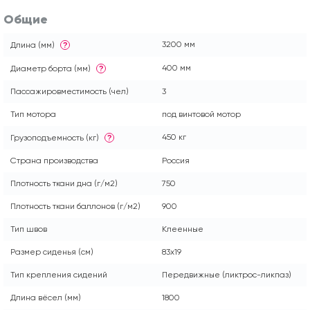
Общие
3200 мм
Длина (мм)
?
400 мм
Диаметр борта (мм)
?
Пассажировместимость (чел)
3
Тип мотора
под винтовой мотор
450 кг
Грузоподъемность (кг)
?
Страна производства
Россия
Плотность ткани дна (г/м2)
750
Плотность ткани баллонов (г/м2)
900
Тип швов
Клеенные
Размер сиденья (см)
83х19
Тип крепления сидений
Передвижные (ликтрос-ликпаз)
Длина вёсел (мм)
1800