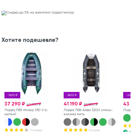
Хотите подешевле?
-5610 ₽
-8610 ₽
-616
37 290 ₽
41 190 ₽
43 
42 900 ₽
49 800 ₽
Лодка ПВХ Инзер 330 V (с
Лодка ПВХ Аква 3200 слань-
Лодк
килем)
книжка киль
7 отзывов
3 отзыва
В