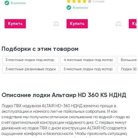
2 отзыва
В наличии
В наличии
Купить
Купить
Ку
Подборки с этим товаром
3 местные лодки под мотор
4 местные лодки под мотор
Большие 
3 местные резиновые лодки
5 местные лодки под мотор
Лодки 36
Описание лодки Альтаир HD 360 KS НДНД
Лодка ПВХ надувная ALTAIR HD-360 НДНД заметно проще в
эксплуатации и намного легче пайольных собратьев. И как
следствие мы получили отличное скольжение по водной глади за
счёт оригинальной конструкции надувного дна. С первых минут
движения на лодке ПВХ с дном конструкции ALTAIR HD создается
ощущение комфорта и безопасности. Чтобы прояснить ситуацию,