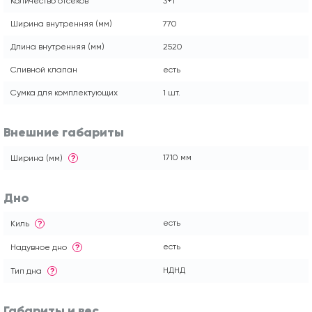
Количество отсеков
3+1
Ширина внутренняя (мм)
770
Длина внутренняя (мм)
2520
Сливной клапан
есть
Сумка для комплектующих
1 шт.
Внешние габариты
1710 мм
Ширина (мм)
?
Дно
есть
Киль
?
есть
Надувное дно
?
НДНД
Тип дна
?
Габариты и вес