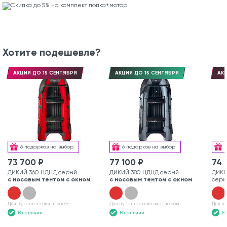
Хотите подешевле?
АКЦИЯ ДО 15 СЕНТЯБРЯ
АКЦИЯ ДО 15 СЕНТЯБРЯ
АКЦ
6 подарков на выбор
6 подарков на выбор
73 700 ₽
77 100 ₽
74 
ДИКИЙ 360 НДНД серый
ДИКИЙ 380 НДНД серый
ДИКИ
с носовым тентом с окном
с носовым тентом с окном
серы
Для путешествия втроем
Для путешествия вчетвером
Для п
В наличии
В наличии
В