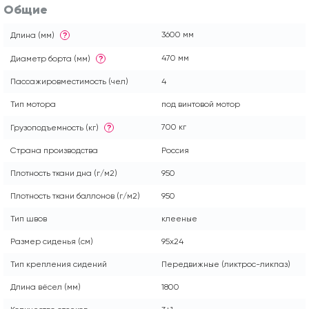
Общие
3600 мм
Длина (мм)
?
470 мм
Диаметр борта (мм)
?
Пассажировместимость (чел)
4
Тип мотора
под винтовой мотор
700 кг
Грузоподъемность (кг)
?
Страна производства
Россия
Плотность ткани дна (г/м2)
950
Плотность ткани баллонов (г/м2)
950
Тип швов
клееные
Размер сиденья (см)
95x24
Тип крепления сидений
Передвижные (ликтрос-ликпаз)
Длина вёсел (мм)
1800