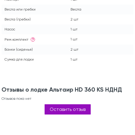
Весла или гребки
Весла
Весла (гребки)
2 шт
Насос
1 шт
1 шт
Рем.комплект
?
Банки (сиденья)
2 шт
Сумка для лодки
1 шт
Отзывы о лодке Альтаир HD 360 KS НДНД
Отзывов пока нет
Оставить отзыв