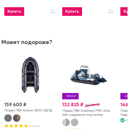
Купить
Купить
Ку
Может подороже?
-18165 ₽
-22
139 600 ₽
132 825 ₽
146
150 990 ₽
Лодка ПВХ Апачи 3500 НДНД
Лодка ПВХ Альтаир PRO ultra
Лодк
460 надувная под мотор
Гидр
В
2 отзыва