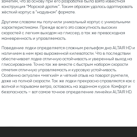
заметим, что за основу при его разработке была взята известная
конструкция “Морской дротик”. Таким образом удалось адаптировать
жёсткий корпус в “надувном” формате.
Другими словами мы получили уникальный корпус с уникальными
характеристиками. Прежде всего это совокупность высоких
скоростей с легким выходом на глиссер, а так же превосходная
маневренность и управляемость.
Поведение лодки определяется сложным рельефом дна ALTAIR HD и
наличием в нем ярко выраженной килеватости. Что в последствии
обеспечивает лодке отличную остойчивость и уверенный выход на
глиссирование. Точно так же вместе с быстрым набором скорости
отметим отличную управляемость и курсовую устойчивость.
Особенно актуален «мягкий» и чёткий отзыв на поворот румпеля,
даже на полной скорости. Так же лодки прекрасно справляются как с
волной и порывами ветра, оставаясь на заданном курсе. Комфорт и
безопасность – вот самое точное определение линейки ALTAIR HD.