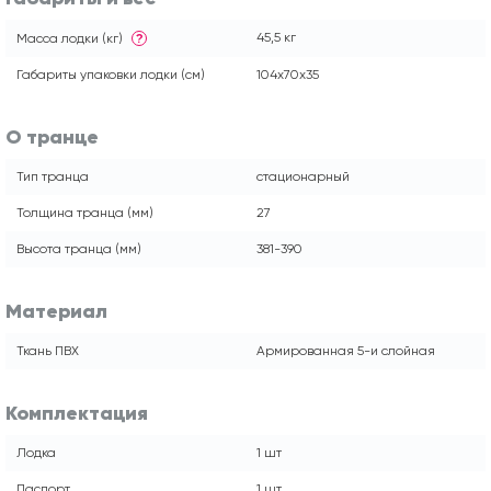
45,5 кг
Масса лодки (кг)
?
Габариты упаковки лодки (см)
104x70x35
О транце
Тип транца
стационарный
Толщина транца (мм)
27
Высота транца (мм)
381-390
Материал
Ткань ПВХ
Армированная 5-и слойная
Комплектация
Лодка
1 шт
Паспорт
1 шт