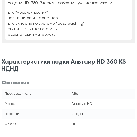
модели HD-380. Здесь мы собрали лучшие достижения:
дно “морской дротик”
новый литой интерцептор
дно вклеено по системе “easy washing”
стильные литые логотипы
европейский материал.
Характеристики лодки Альтаир HD 360 KS
НДНД
Основные
Производитель
Altair
Модель
Альтаир HD
Гарантия
2 года
Серия
HD