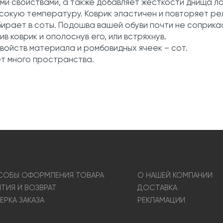
и свойствами, а также добавляет жесткости днища ло
ысокую температуру. Коврик эластичен и повторяет р
обирает в соты. Подошва вашей обуви почти не соприк
ив коврик и ополоснув его, или встряхнув.
свойств материала и ромбовидных ячеек – сот.
ет много пространства.
ОБЫ ОФОРМЛЕНИЯ ТОВАРА
О НАШЕЙ КОМПАНИИ
НТИЯ И ВОЗВРАТ
ДОСТАВКА
ЕРКА ЗАКАЗА
РЕКЛАМАЦИИ