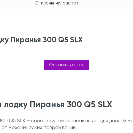
Этиленвинилацетат
дку Пиранья 300 Q5 SLХ
Оставить отзыв
 лодку Пиранья 300 Q5 SLХ
я 300 Q5 SLХ — спроектирован специально для данной 
е от механических повреждений.