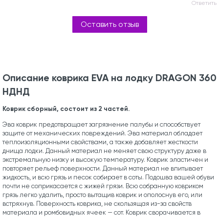
Ответить
Оставить отзыв
Описание коврика EVA на лодку DRAGON 360
НДНД
Коврик сборный, состоит из 2 частей.
Эва коврик предотвращает загрязнение палубы и способствует
защите от механических повреждений. Эва материал обладает
теплоизоляционными свойствами, а также добавляет жесткости
днища лодки. Данный материал не меняет свою структуру даже в
экстремальную низку и высокую температуру. Коврик эластичен и
повторяет рельеф поверхности. Данный материал не впитывает
жидкость, и всю грязь и песок собирает в соты. Подошва вашей обуви
почти не соприкасается с жижей грязи. Всю собранную ковриком
грязь легко удалить, просто вытащив коврик и ополоснув его, или
встряхнув. Поверхность коврика, не скользящая из-за свойств
материала и ромбовидных ячеек — сот. Коврик сворачивается в