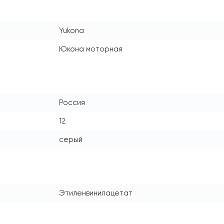
Yukona
Юкона моторная
Россия
12
серый
Этиленвинилацетат