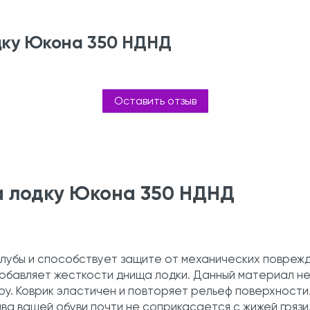
одку Юкона 350 НДНД
Оставить отзыв
а лодку Юкона 350 НДНД
.
лубы и способствует защите от механических повреж
добавляет жесткости днища лодки. Данный материал не
у. Коврик эластичен и повторяет рельеф поверхности
шва вашей обуви почти не соприкасается с жижей грязи