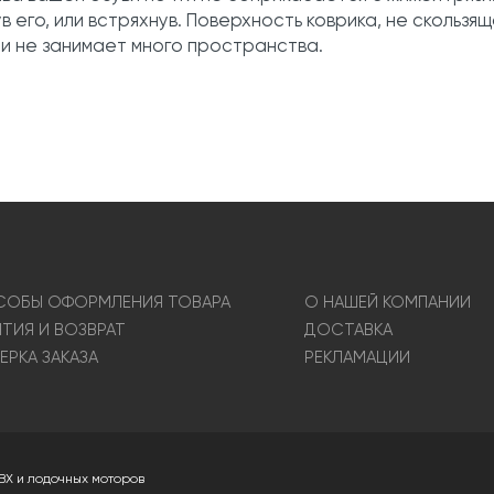
в его, или встряхнув. Поверхность коврика, не скольз
 и не занимает много пространства.
ОБЫ ОФОРМЛЕНИЯ ТОВАРА
О НАШЕЙ КОМПАНИИ
НТИЯ И ВОЗВРАТ
ДОСТАВКА
ЕРКА ЗАКАЗА
РЕКЛАМАЦИИ
ВХ и лодочных моторов