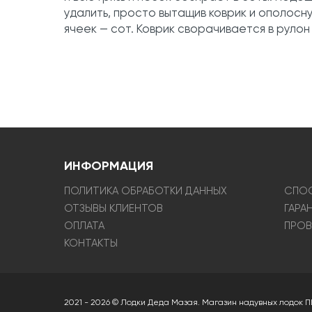
удалить, просто вытащив коврик и ополосну
ячеек — сот. Коврик сворачивается в рулон
ИНФОРМАЦИЯ
ПОЛИТИКА ОБРАБОТКИ ДАННЫХ
СПОС
ОТЗЫВЫ КЛИЕНТОВ
ГАРА
ОПЛАТА
ПРОВ
КОНТАКТЫ
2021 - 2026 © Лодки Деда Мазая. Магазин надувных лодок П