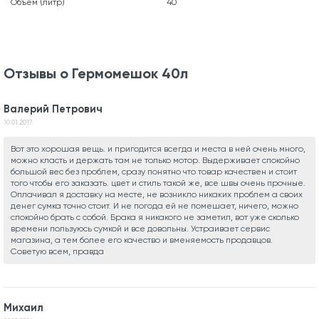
Объем (литр)
40
Отзывы о Гермомешок 40л
Валерий Петрович
10.01.2017
Вот это хорошая вещь. и пригодится всегда и места в ней очень много,
можно класть и держать там не только мотор. Выдерживает спокойно
большой вес без проблем, сразу понятно что товар качествен и стоит
того чтобы его заказать. цвет и стиль такой же, все швы очень прочные.
Оплачивал я доставку на месте, не возникло никаких проблем а своих
денег сумка точно стоит. И не погода ей не помешает, ничего, можно
спокойно брать с собой. Брака я никакого не заметил, вот уже сколько
времени пользуюсь сумкой и все довольны. Устраивает сервис
магазина, а тем более его качество и вменяемость продавцов.
Советую всем, правда
Михаил