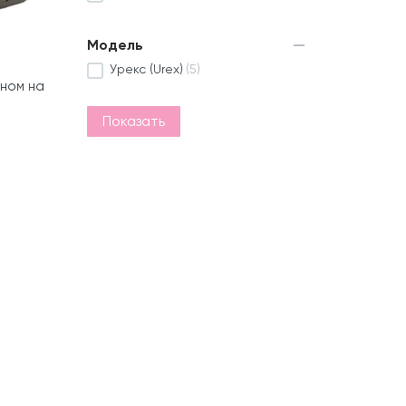
Модель
Урекс (Urex)
(5)
кном на
Показать