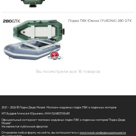
Лодка ПВХ Юкона (YUKONA) 280 GTK
Вы посмотрели все 16 товаров
2021 - 2026 © Лодки Деда Мазая. Магазин надувных лодок ПВХ и лодочных моторов
ИП Бурдов Алексей Юрьевич, ИНН 024803155481
Официальный интернет-магазин надувных лодок ПВХ и лодочных моторов "Лодки Деда
Мазая"
Не является публичной офертой.
Отправляя любую форму на сайте, вы соглашаетесь с
политикой конфиденциальности
данного сайта