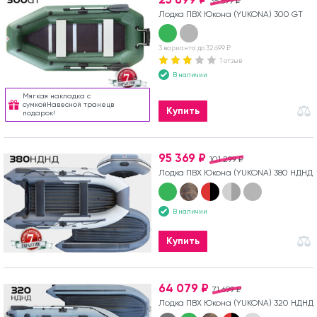
35 599 ₽
Лодка ПВХ Юкона (YUKONA) 300 GT
3 варианта до 32 699 ₽
1 отзыв
В наличии
Мягкая накладка с
сумкойНавесной транецв
Купить
подарок!
95 369 ₽
101 299 ₽
Лодка ПВХ Юкона (YUKONA) 380 НДНД
В наличии
Купить
64 079 ₽
71 699 ₽
Лодка ПВХ Юкона (YUKONA) 320 НДНД