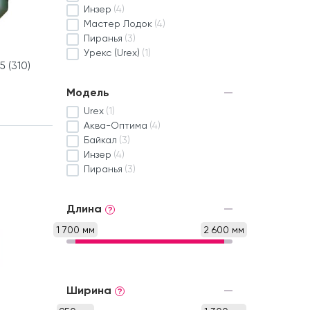
Инзер
(4)
Мастер Лодок
(4)
Пиранья
(3)
Урекс (Urex)
(1)
5 (310)
Модель
Urex
(1)
Аква-Оптима
(4)
Байкал
(3)
Инзер
(4)
Пиранья
(3)
Длина
?
1 700 мм
2 600 мм
Ширина
?