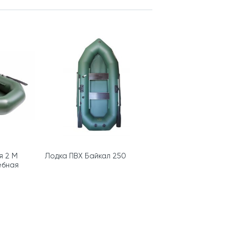
я 2 М
Лодка ПВХ Байкал 250
ебная