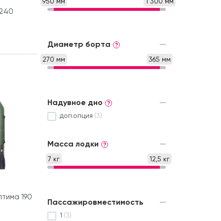
950 мм
1 300 мм
 240
Диаметр борта
?
270 мм
365 мм
Надувное дно
?
доп.опция
(3)
Масса лодки
?
7 кг
12,5 кг
птима 190
Пассажировместимость
1
(3)