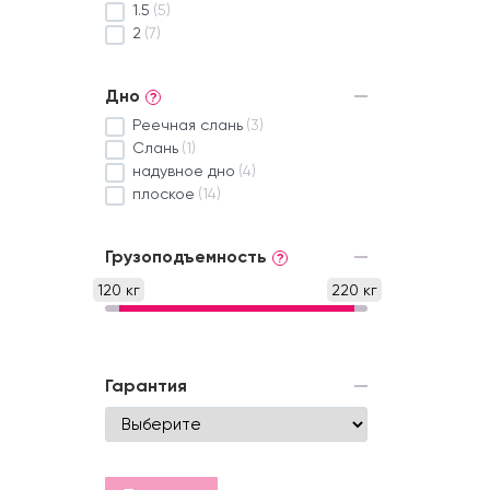
1.5
(5)
2
(7)
Дно
?
Реечная слань
(3)
Слань
(1)
надувное дно
(4)
плоское
(14)
Грузоподъемность
?
120 кг
220 кг
Гарантия