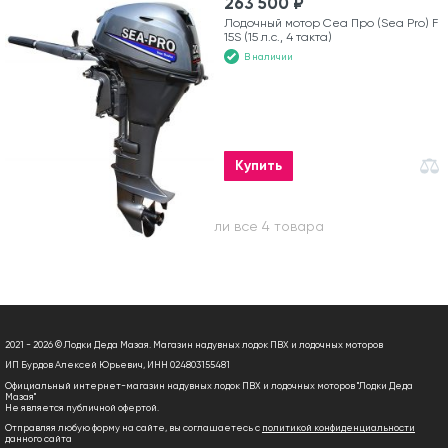
263 500 ₽
Лодочный мотор Сеа Про (Sea Pro) F
15S (15 л.с., 4 такта)
В наличии
Купить
Вы посмотрели все 4 товара
2021 - 2026 © Лодки Деда Мазая. Магазин надувных лодок ПВХ и лодочных моторов
ИП Бурдов Алексей Юрьевич, ИНН 024803155481
Официальный интернет-магазин надувных лодок ПВХ и лодочных моторов "Лодки Деда
Мазая"
Не является публичной офертой.
Отправляя любую форму на сайте, вы соглашаетесь с
политикой конфиденциальности
данного сайта