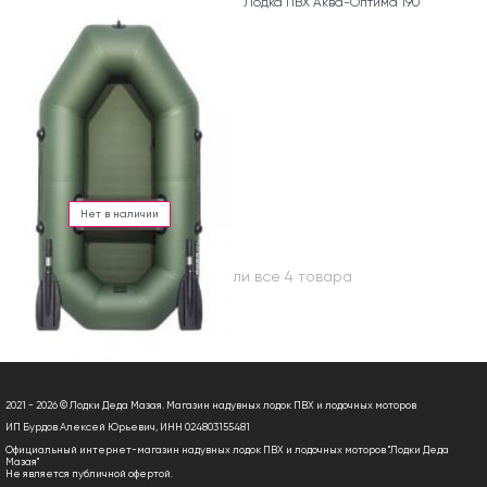
Лодка ПВХ Аква-Оптима 190
Нет в наличии
Вы посмотрели все 4 товара
2021 - 2026 © Лодки Деда Мазая. Магазин надувных лодок ПВХ и лодочных моторов
ИП Бурдов Алексей Юрьевич, ИНН 024803155481
Официальный интернет-магазин надувных лодок ПВХ и лодочных моторов "Лодки Деда
Мазая"
Не является публичной офертой.