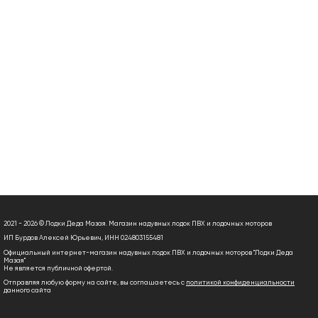
2021 - 2026 © Лодки Деда Мазая. Магазин надувных лодок ПВХ и лодочных моторов
ИП Бурдов Алексей Юрьевич, ИНН 024803155481
Официальный интернет-магазин надувных лодок ПВХ и лодочных моторов "Лодки Деда
Мазая"
Не является публичной офертой.
Отправляя любую форму на сайте, вы соглашаетесь с
политикой конфиденциальности
данного сайта