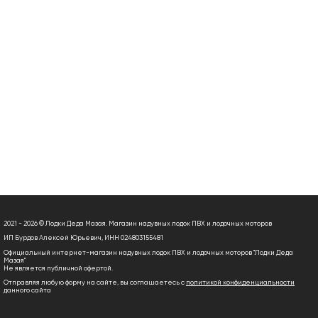
2021 - 2026 © Лодки Деда Мазая. Магазин надувных лодок ПВХ и лодочных моторов
ИП Бурдов Алексей Юрьевич, ИНН 024803155481
Официальный интернет-магазин надувных лодок ПВХ и лодочных моторов "Лодки Деда
Мазая"
Не является публичной офертой.
Отправляя любую форму на сайте, вы соглашаетесь с
политикой конфиденциальности
данного сайта