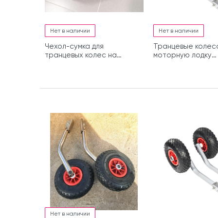
Нет в наличии
Нет в наличии
Чехол-сумка для
Транцевые колес
транцевых колес на
моторную лодку
молнии
быстросъемные
оцинкованные НДН
Нет в наличии