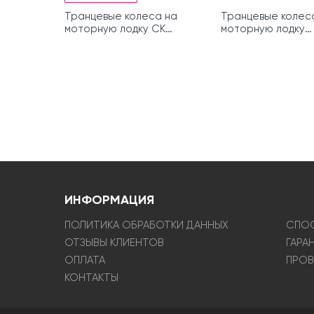
Транцевые колеса на
Транцевые колес
моторную лодку СК
моторную лодку
(Нержавейка)
быстросъемные
оцинкованные СК 
ИНФОРМАЦИЯ
ПОЛИТИКА ОБРАБОТКИ ДАННЫХ
СПОС
ОТЗЫВЫ КЛИЕНТОВ
ГАРА
ОПЛАТА
ПРОВ
КОНТАКТЫ