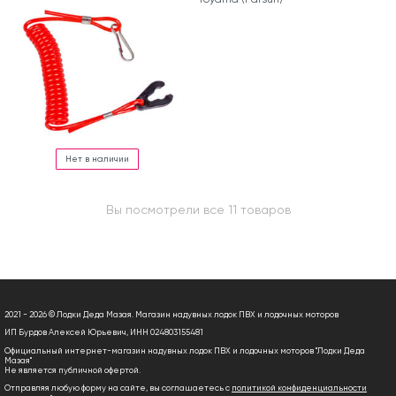
Нет в наличии
Вы посмотрели все 11 товаров
2021 - 2026 © Лодки Деда Мазая. Магазин надувных лодок ПВХ и лодочных моторов
ИП Бурдов Алексей Юрьевич, ИНН 024803155481
Официальный интернет-магазин надувных лодок ПВХ и лодочных моторов "Лодки Деда
Мазая"
Не является публичной офертой.
Отправляя любую форму на сайте, вы соглашаетесь с
политикой конфиденциальности