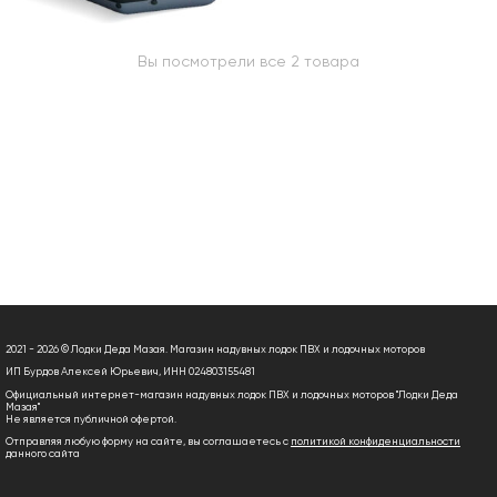
Вы посмотрели все 2 товара
2021 - 2026 © Лодки Деда Мазая. Магазин надувных лодок ПВХ и лодочных моторов
ИП Бурдов Алексей Юрьевич, ИНН 024803155481
Официальный интернет-магазин надувных лодок ПВХ и лодочных моторов "Лодки Деда
Мазая"
Не является публичной офертой.
Отправляя любую форму на сайте, вы соглашаетесь с
политикой конфиденциальности
данного сайта