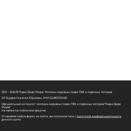
2021 - 2026 © Лодки Деда Мазая. Магазин надувных лодок ПВХ и лодочных моторов
ИП Бурдов Алексей Юрьевич, ИНН 024803155481
Официальный интернет-магазин надувных лодок ПВХ и лодочных моторов "Лодки Деда
Мазая"
Не является публичной офертой.
Отправляя любую форму на сайте, вы соглашаетесь с
политикой конфиденциальности
данного сайта