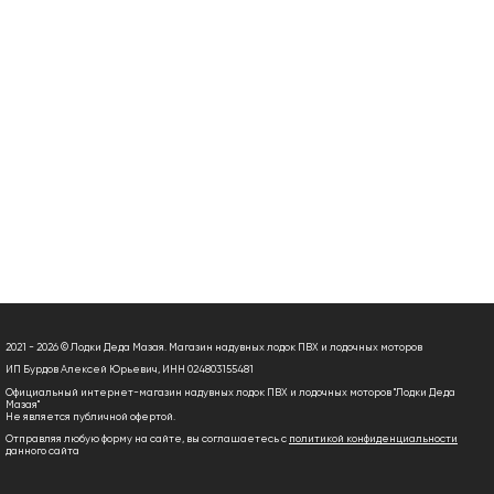
2021 - 2026 © Лодки Деда Мазая. Магазин надувных лодок ПВХ и лодочных моторов
ИП Бурдов Алексей Юрьевич, ИНН 024803155481
Официальный интернет-магазин надувных лодок ПВХ и лодочных моторов "Лодки Деда
Мазая"
Не является публичной офертой.
Отправляя любую форму на сайте, вы соглашаетесь с
политикой конфиденциальности
данного сайта