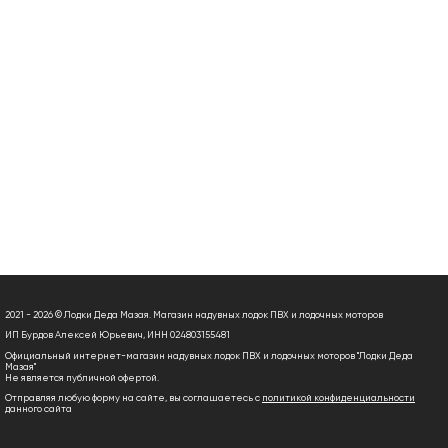
2021 - 2026 © Лодки Деда Мазая. Магазин надувных лодок ПВХ и лодочных моторов
ИП Бурдов Алексей Юрьевич, ИНН 024803155481
Официальный интернет-магазин надувных лодок ПВХ и лодочных моторов "Лодки Деда
Мазая"
Не является публичной офертой.
Отправляя любую форму на сайте, вы соглашаетесь с
политикой конфиденциальности
данного сайта