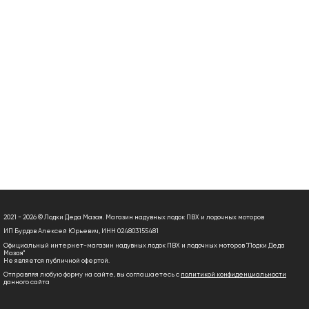
2021 - 2026 © Лодки Деда Мазая. Магазин надувных лодок ПВХ и лодочных моторов
ИП Бурдов Алексей Юрьевич, ИНН 024803155481
Официальный интернет-магазин надувных лодок ПВХ и лодочных моторов "Лодки Деда
Мазая"
Не является публичной офертой.
Отправляя любую форму на сайте, вы соглашаетесь с
политикой конфиденциальности
данного сайта