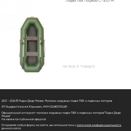
Лодка ПВХ Лоцман С-300-М
Вы посмотрели все 4 товара
2021 - 2026 © Лодки Деда Мазая. Магазин надувных лодок ПВХ и лодочных моторов
ИП Бурдов Алексей Юрьевич, ИНН 024803155481
Официальный интернет-магазин надувных лодок ПВХ и лодочных моторов "Лодки Деда
Мазая"
Не является публичной офертой.
Отправляя любую форму на сайте, вы соглашаетесь с
политикой конфиденциальности
данного сайта