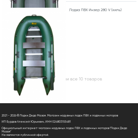
Лодка ПВХ Инзер 280 V (киль)
Вы посмотрели все 10 товаров
2021 - 2026 © Лодки Деда Мазая. Магазин надувных лодок ПВХ и лодочных моторов
ИП Бурдов Алексей Юрьевич, ИНН 024803155481
Официальный интернет-магазин надувных лодок ПВХ и лодочных моторов "Лодки Деда
Мазая"
Не является публичной офертой.