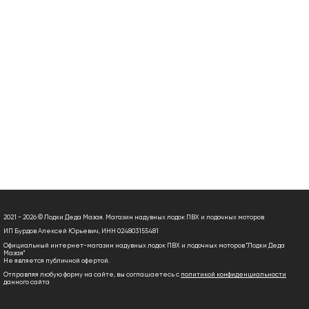
2021 - 2026 © Лодки Деда Мазая. Магазин надувных лодок ПВХ и лодочных моторов
ИП Бурдов Алексей Юрьевич, ИНН 024803155481
Официальный интернет-магазин надувных лодок ПВХ и лодочных моторов "Лодки Деда
Мазая"
Не является публичной офертой.
Отправляя любую форму на сайте, вы соглашаетесь с
политикой конфиденциальности
данного сайта