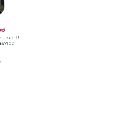
0 ₽
 Joker R-
 мотор
а