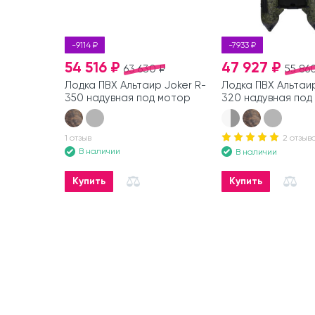
-9114 ₽
-7933 ₽
54 516 ₽
47 927 ₽
63 630 ₽
55 86
Лодка ПВХ Альтаир Joker R-
Лодка ПВХ Альтаир
350 надувная под мотор
320 надувная под
1 отзыв
2 отзыв
В наличии
В наличии
Купить
Купить