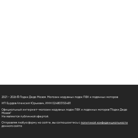
2021 - 2026 © Лодки Деда Мазая. Магазин надувных лодок ПВХ и лодочных моторов
ИП Бурдов Алексей Юрьевич, ИНН 024803155481
Официальный интернет-магазин надувных лодок ПВХ и лодочных моторов "Лодки Деда
Мазая"
Не является публичной офертой.
Отправляя любую форму на сайте, вы соглашаетесь с
политикой конфиденциальности
данного сайта