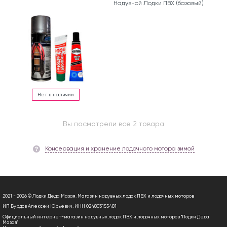
Надувной Лодки ПВХ (базовый)
Нет в наличии
Вы посмотрели все 2 товара
Консервация и хранение лодочного мотора зимой
2021 - 2026 © Лодки Деда Мазая. Магазин надувных лодок ПВХ и лодочных моторов
ИП Бурдов Алексей Юрьевич, ИНН 024803155481
Официальный интернет-магазин надувных лодок ПВХ и лодочных моторов "Лодки Деда
Мазая"