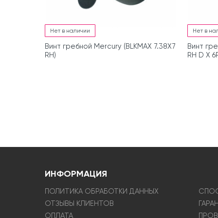
Нет в наличии
Нет в на
Винт гребной Mercury (BLKMAX 7.38X7
Винт гре
RH)
RH D X 6
ИНФОРМАЦИЯ
ПОЛИТИКА ОБРАБОТКИ ДАННЫХ
СПОС
ОТЗЫВЫ КЛИЕНТОВ
ГАРА
ОПЛАТА
ПРОВ