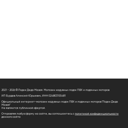
2021 - 2026 © Лодки Деда Мазая. Магазин надувных лодок ПВХ и лодочных моторов
ИП Бурдов Алексей Юрьевич, ИНН 024803155481
Официальный интернет-магазин надувных лодок ПВХ и лодочных моторов "Лодки Деда
Мазая"
Не является публичной офертой.
Отправляя любую форму на сайте, вы соглашаетесь с
политикой конфиденциальности
данного сайта