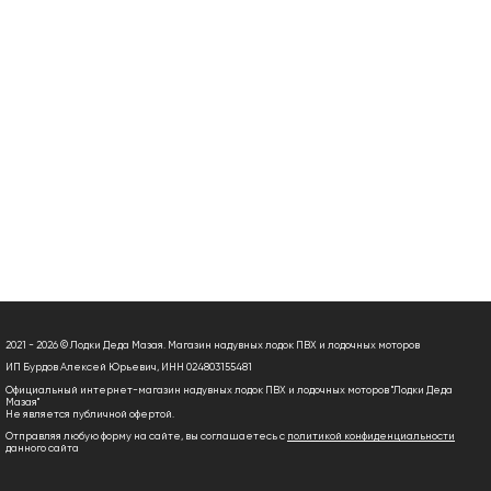
2021 - 2026 © Лодки Деда Мазая. Магазин надувных лодок ПВХ и лодочных моторов
ИП Бурдов Алексей Юрьевич, ИНН 024803155481
Официальный интернет-магазин надувных лодок ПВХ и лодочных моторов "Лодки Деда
Мазая"
Не является публичной офертой.
Отправляя любую форму на сайте, вы соглашаетесь с
политикой конфиденциальности
данного сайта